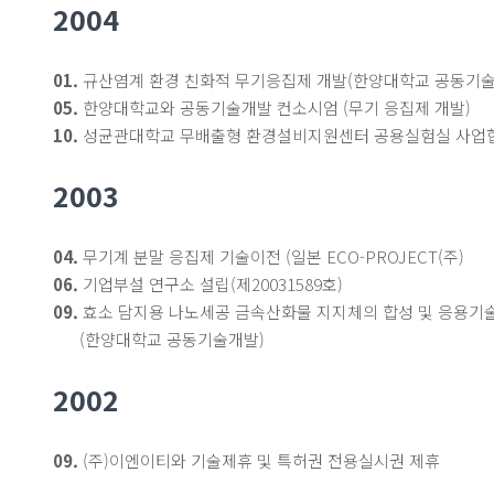
2004
01.
규산염계 환경 친화적 무기응집제 개발(한양대학교 공동기술 개
05.
한양대학교와 공동기술개발 컨소시엄 (무기 응집제 개발)
10.
성균관대학교 무배출형 환경설비지원센터 공용실험실 사업
2003
04.
무기계 분말 응집제 기술이전 (일본 ECO-PROJECT(주)
06.
기업부설 연구소 설립(제20031589호)
09.
효소 담지용 나노세공 금속산화물 지지체의 합성 및 응용기
(한양대학교 공동기술개발)
2002
09.
(주)이엔이티와 기술제휴 및 특허권 전용실시권 제휴