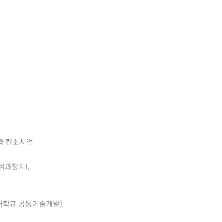
과 컨소시엄
여과장치),
대학교 공동기술개발)