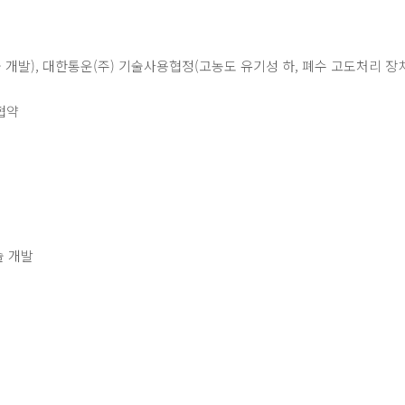
발), 대한통운(주) 기술사용협정(고농도 유기성 하, 폐수 고도처리 장치
협약
술 개발